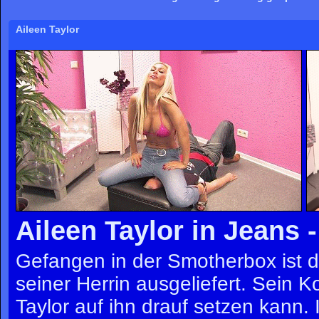
Aileen Taylor
Aileen Taylor in Jeans 
Gefangen in der Smotherbox ist d
seiner Herrin ausgeliefert. Sein Ko
Taylor auf ihn drauf setzen kann.