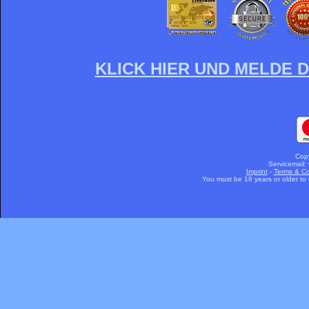
KLICK HIER UND MELDE D
Cop
Servicemail:
Imprint
-
Terms & Co
You must be 18 years or older to u