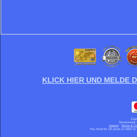
KLICK HIER UND MELDE D
Cop
Servicemail:
Imprint
-
Terms & Co
You must be 18 years or older to u