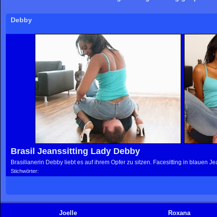
Debby
Brasil Jeanssitting Lady Debby
Brasilianerin Debby liebt es auf ihrem Opfer zu sitzen. Facesitting in blauen Je
Stichwörter:
Joelle
Roxana