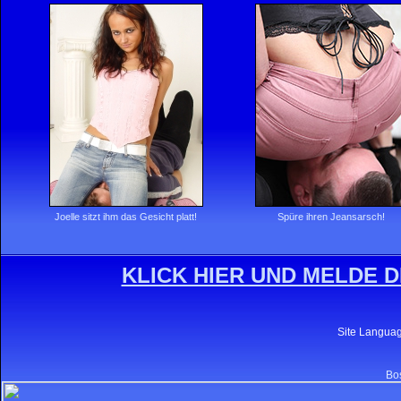
Joelle sitzt ihm das Gesicht platt!
Spüre ihren Jeansarsch!
KLICK HIER UND MELDE D
Site Langua
Bos