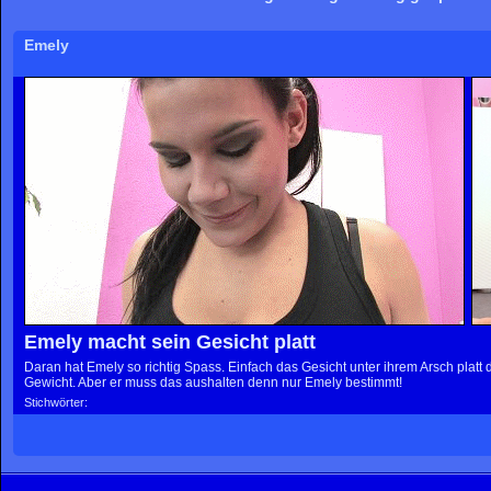
Emely
Emely macht sein Gesicht platt
Daran hat Emely so richtig Spass. Einfach das Gesicht unter ihrem Arsch platt 
Gewicht. Aber er muss das aushalten denn nur Emely bestimmt!
Stichwörter: