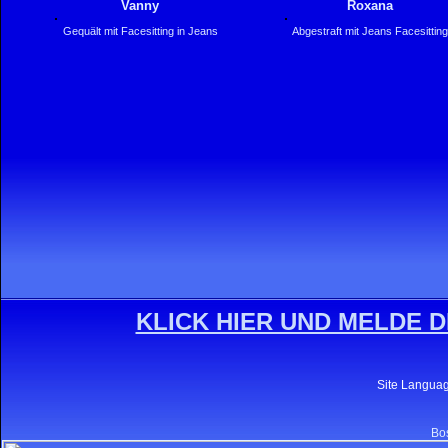
Vanny
Roxana
Gequält mit Facesitting in Jeans
Abgestraft mit Jeans Facesitting
KLICK HIER UND MELDE D
Site Langua
Bos