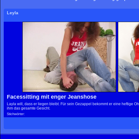
Leyla
Facessitting mit enger Jeanshose
Layla will, dass er liegen bleibt. Für sein Gezappel bekommt er eine heftige Oh
ihm das gesamte Gesicht.
Stichwörter: