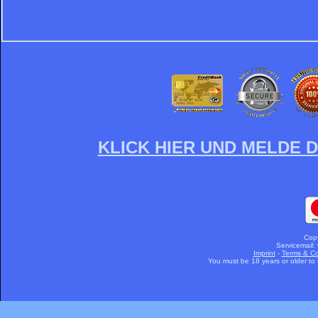
KLICK HIER UND MELDE D
Cop
Servicemail:
Imprint
-
Terms & Co
You must be 18 years or older to u