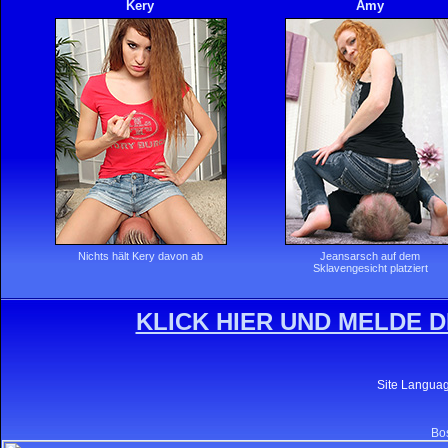
Kery
Amy
Nichts hält Kery davon ab
Jeansarsch auf dem
Sklavengesicht platziert
KLICK HIER UND MELDE D
Site Langua
Bos