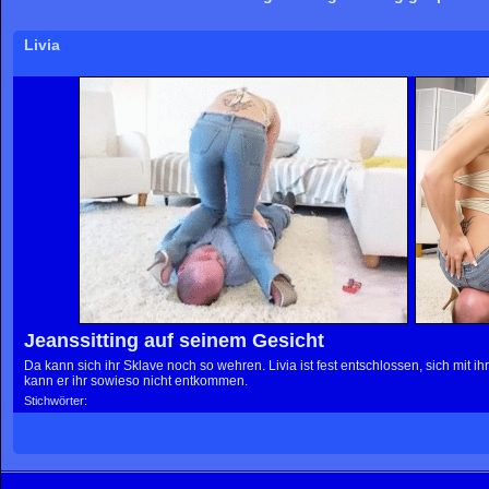
Livia
Jeanssitting auf seinem Gesicht
Da kann sich ihr Sklave noch so wehren. Livia ist fest entschlossen, sich mit i
kann er ihr sowieso nicht entkommen.
Stichwörter: