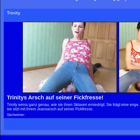
Trinity
Trinitys Arsch auf seiner Fickfresse!
Trinity weiss ganz genau, wie sie ihren Sklaven erniedrigt. Sie trägt eine enge 
sie sitzt mit ihrem Jeansarsch auf seiner Fickfresse.
Stichwörter: